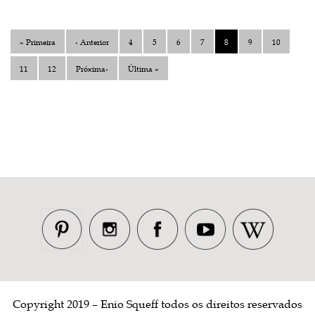
« Primeira
‹ Anterior
4
5
6
7
8
9
10
11
12
Próxima›
Última »
Copyright 2019 – Enio Squeff todos os direitos reservados