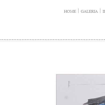
Skip
to
HOME
GALERIA
I
content