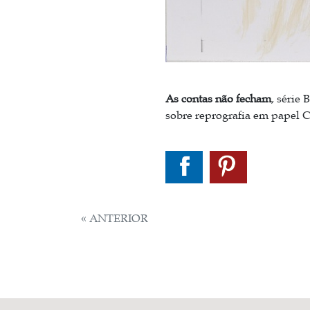
As contas não fecham
, série 
sobre reprografia em papel Ca
NAVEGAÇÃO
« ANTERIOR
DE
POST