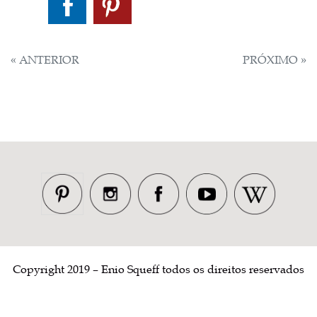
NAVEGAÇÃO
« ANTERIOR
PRÓXIMO »
DE
POST
Copyright 2019 – Enio Squeff todos os direitos reservados