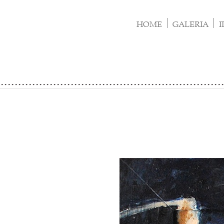
Skip
to
HOME
GALERIA
I
content