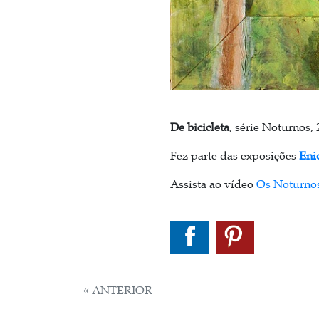
De bicicleta
, série Noturnos, 
Fez parte das exposições
Enio
Assista ao vídeo
Os Noturno
NAVEGAÇÃO
« ANTERIOR
DE