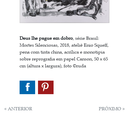
Deus lhe pague em dobro
,
série Brasil:
Mortes Silenciosas, 2018, ateliê Enio Squeff,
pena com tinta china, acrílica e monotipia
sobre reprografia em papel Canson, 50 x 65
cm (altura x largura), foto ©ruda
NAVEGAÇÃO
« ANTERIOR
PRÓXIMO »
DE
POST