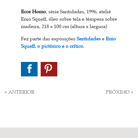
Ecce Homo
, série Santidades, 1996, ateliê
Enio Squeff,
óleo sobre tela e têmpera sobre
madeira, 218 x 100 cm (altura x largura)
Fez parte das exposições
Santidades
e
Enio
Squeff, o pictórico e o crítico
.
NAVEGAÇÃO
« ANTERIOR
PRÓXIMO »
DE
POST