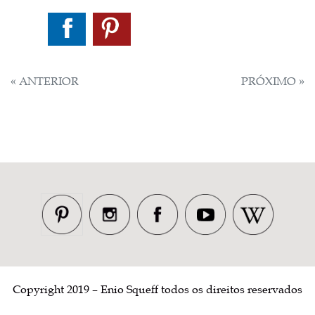
NAVEGAÇÃO
« ANTERIOR
PRÓXIMO »
DE
POST
Copyright 2019 – Enio Squeff todos os direitos reservados