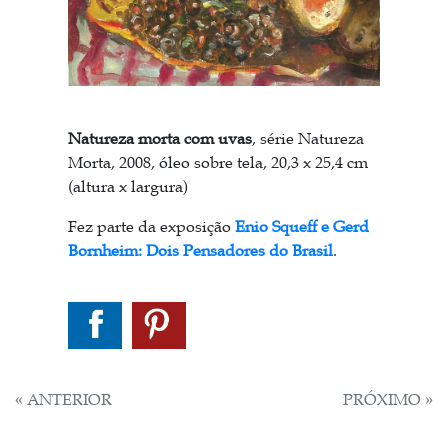
Natureza morta com uvas
, série Natureza
Morta, 2008, óleo sobre tela, 20,3 x 25,4 cm
(altura x largura)
Fez parte da exposição
Enio Squeff e Gerd
Bornheim: Dois Pensadores do Brasil
.
NAVEGAÇÃO
« ANTERIOR
PRÓXIMO »
DE
POST