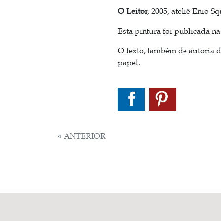
O Leitor
, 2005, ateliê Enio Sq
Esta pintura foi publicada n
O texto, também de autoria 
papel.
NAVEGAÇÃO
« ANTERIOR
DE
POST