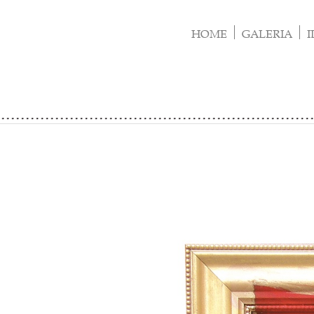
Skip
to
HOME
GALERIA
I
content