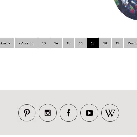
rimeira
‹ Anterior
13
14
15
16
17
18
19
Próxi