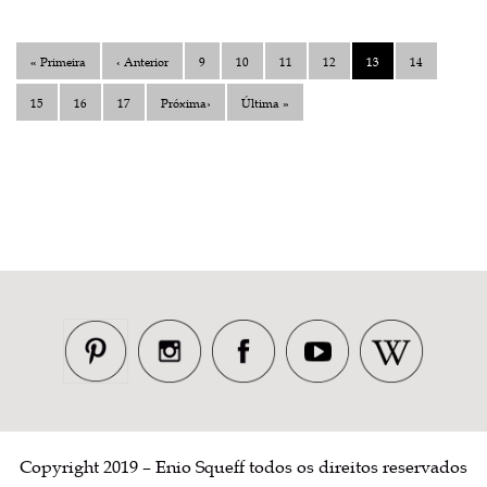
« Primeira
‹ Anterior
9
10
11
12
13
14
15
16
17
Próxima›
Última »
Copyright 2019 – Enio Squeff todos os direitos reservados